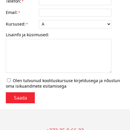
Telefon:
*
Email:
*
Kursused:
*
Lisainfo ja küsimused:
Olen tutvunud koolituskursuse kirjeldusega ja nõustun
oma isikuandmete esitamisega
Saada