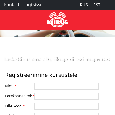
Kontakt
Logi sisse
RUS
EST
Laske Kiirus oma ellu, liikuge kiiresti mugavuses!
Registreerimine kursustele
Nimi:
*
Perekonnanimi:
*
Isikukood:
*